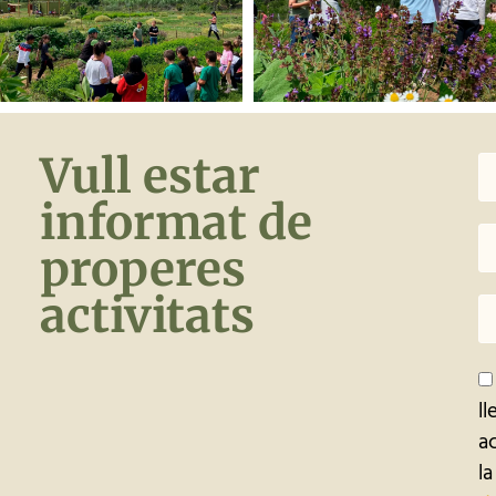
Vull estar
informat de
properes
activitats
ll
a
l