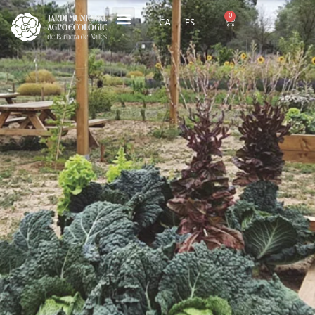
0
CA
ES