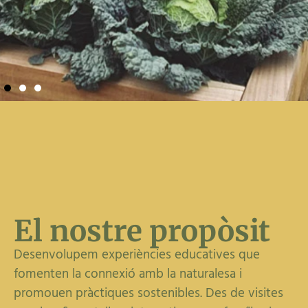
Benvinguts
Connexió amb la
natura,
El nostre propòsit
aprenentatge de
Desenvolupem experiències educatives que
fomenten la connexió amb la naturalesa i
vida
promouen pràctiques sostenibles. Des de visites