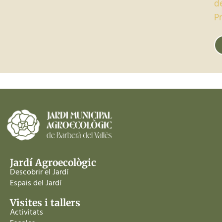
d
P
Jardí Agroecològic
Descobrir el Jardí
Espais del Jardí
Visites i tallers
Activitats