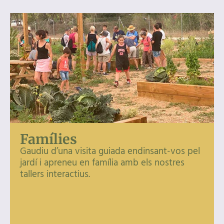
Famílies
Gaudiu d’una visita guiada endinsant-vos pel
jardí i apreneu en família amb els nostres
tallers interactius.