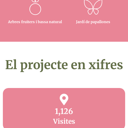
Arbres fruiters i bassa natural
Jardí de papallones
El projecte en xifres
1,126
Visites